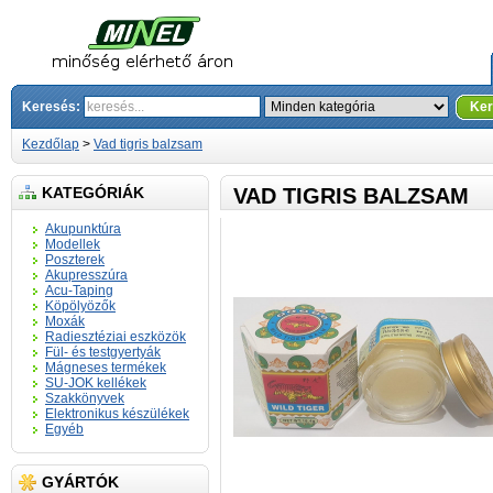
Keresés:
Ker
Kezdőlap
>
Vad tigris balzsam
KATEGÓRIÁK
VAD TIGRIS BALZSAM
Akupunktúra
Modellek
Poszterek
Akupresszúra
Acu-Taping
Köpölyözők
Moxák
Radiesztéziai eszközök
Fül- és testgyertyák
Mágneses termékek
SU-JOK kellékek
Szakkönyvek
Elektronikus készülékek
Egyéb
GYÁRTÓK