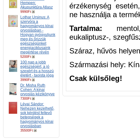
Hempen:
érzékenység esetén, 
Akupunktúra Atlasz
9990Ft
ne használja a termé
Lothar Ursinus: A
szervóra a
hagyományos kínai
Tartalma:
mentol,
orvoslásban -
Hogyan gyógyuljunk
eukaliptusz-, szegfűs
meg és őrizzük
egészségünket
energiaciklusaink
Száraz, hűvös helyen
megértése révén
5200Ft
100 nap a jobb
Származási hely: Kín
egészségért, a jó
szexért és a hosszú
életért - taoista jóga
Csak külsőleg!
3990Ft
Dr. Misha Ruth
Cohen: A kínai
orvoslás kézikönyve
7300Ft
Lévai Sándor:
Nehezen kezelhető,
sok kérdést feltevő
betegségek a
hagyományos kínai
orvoslásban
35500Ft