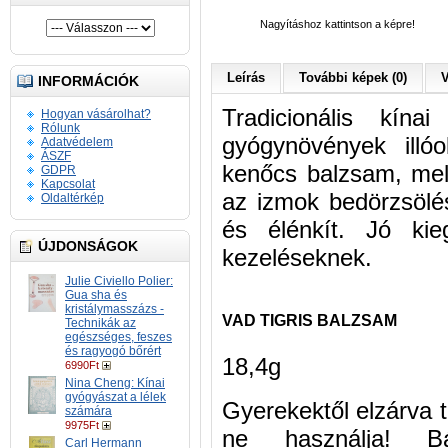
Nagyításhoz kattintson a képre!
Leírás
További képek (0)
V
INFORMÁCIÓK
Tradicionális kína
Hogyan vásárolhat?
Rólunk
gyógynövények illóo
Adatvédelem
ÁSZF
kenőcs balzsam, mel
GDPR
Kapcsolat
az izmok bedörzsölés
Oldaltérkép
és élénkít. Jó kie
ÚJDONSÁGOK
kezeléseknek.
Julie Civiello Polier:
Gua sha és
kristálymasszázs -
VAD TIGRIS BALZSAM
Technikák az
egészséges, feszes
és ragyogó bőrért
18,4g
6990Ft
Nina Cheng: Kínai
gyógyászat a lélek
Gyerekektől elzárva t
számára
9975Ft
ne használja! Bá
Carl Hermann