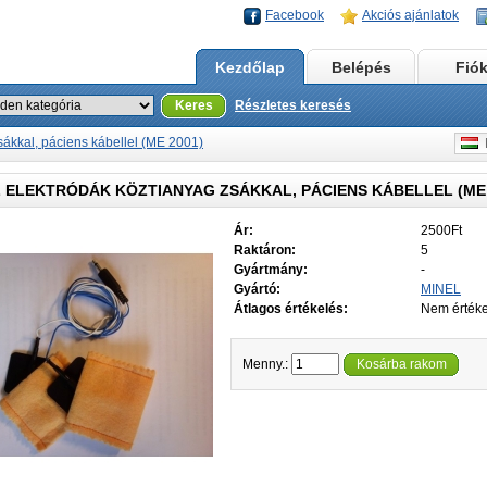
Facebook
Akciós ajánlatok
Kezdőlap
Belépés
Fió
Keres
Részletes keresés
ákkal, páciens kábellel (ME 2001)
M
 ELEKTRÓDÁK KÖZTIANYAG ZSÁKKAL, PÁCIENS KÁBELLEL (ME 
Ár:
2500Ft
Raktáron:
5
Gyártmány:
-
Gyártó:
MINEL
Átlagos értékelés:
Nem értéke
Menny.:
Kosárba rakom