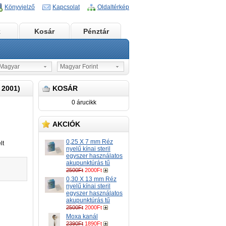
Könyvjelző
Kapcsolat
Oldaltérkép
k
Kosár
Pénztár
agyar
Magyar Forint
2001)
KOSÁR
0 árucikk
AKCIÓK
0,25 X 7 mm Réz
lt
nyelű kínai steril
egyszer használatos
akupunktúrás tű
2500Ft
2000Ft
0,30 X 13 mm Réz
nyelű kínai steril
egyszer használatos
akupunktúrás tű
2500Ft
2000Ft
Moxa kanál
2390Ft
1890Ft