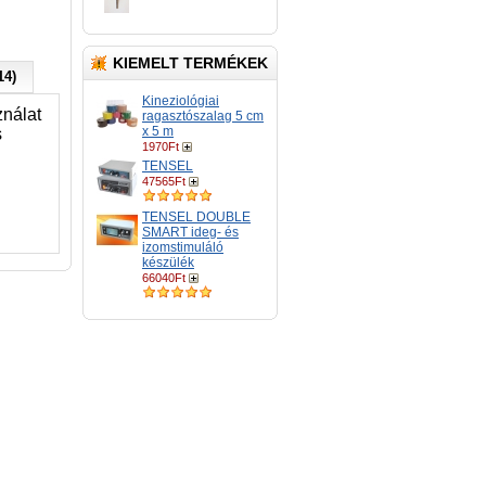
KIEMELT TERMÉKEK
14)
Kineziológiai
ználat
ragasztószalag 5 cm
x 5 m
s
1970Ft
TENSEL
47565Ft
TENSEL DOUBLE
SMART ideg- és
izomstimuláló
készülék
66040Ft