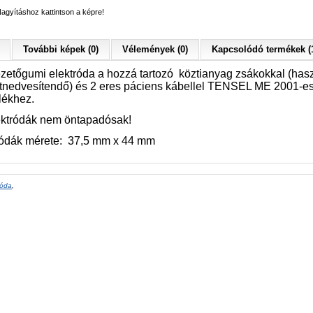
agyításhoz kattintson a képre!
További képek (0)
Vélemények (0)
Kapcsolódó termékek (
ezetőgumi elektróda a hozzá tartozó köztianyag zsákokkal (has
 átnedvesítendő) és 2 eres páciens kábellel TENSEL ME 2001-e
lékhez.
ektródák nem öntapadósak!
ródák mérete: 37,5 mm x 44 mm
róda
,