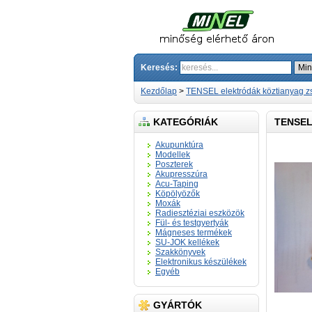
Keresés:
Kezdőlap
>
TENSEL elektródák köztianyag zs
KATEGÓRIÁK
TENSEL
Akupunktúra
Modellek
Poszterek
Akupresszúra
Acu-Taping
Köpölyözők
Moxák
Radiesztéziai eszközök
Fül- és testgyertyák
Mágneses termékek
SU-JOK kellékek
Szakkönyvek
Elektronikus készülékek
Egyéb
GYÁRTÓK