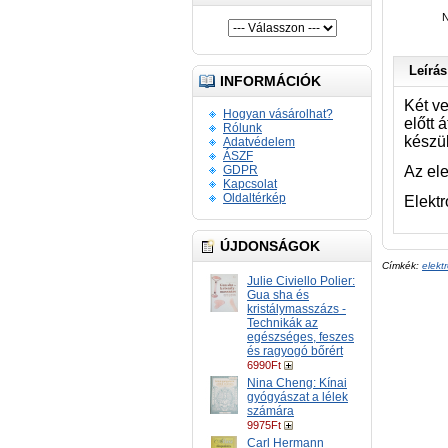
N
Leírás
INFORMÁCIÓK
Két v
Hogyan vásárolhat?
előtt
Rólunk
készü
Adatvédelem
ÁSZF
GDPR
Az el
Kapcsolat
Oldaltérkép
Elekt
ÚJDONSÁGOK
Címkék:
elekt
Julie Civiello Polier:
Gua sha és
kristálymasszázs -
Technikák az
egészséges, feszes
és ragyogó bőrért
6990Ft
Nina Cheng: Kínai
gyógyászat a lélek
számára
9975Ft
Carl Hermann