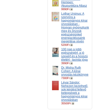
Hempen:
Akupunktúra Atlasz
9990Ft
Lothar Ursinus: A
szervóra a
hagyományos kínai
orvoslásban -
Hogyan gyógyuljunk
meg és őrizzük
egészségünket
energiaciklusaink
megértése révén
5200Ft
100 nap a jobb
egészségért, a jó
szexért és a hosszú
életért - taoista jóga
3990Ft
Dr. Misha Ruth
Cohen: A kínai
orvoslás kézikönyve
7300Ft
Lévai Sándor:
Nehezen kezelhető,
sok kérdést feltevő
betegségek a
hagyományos kínai
orvoslásban
35500Ft