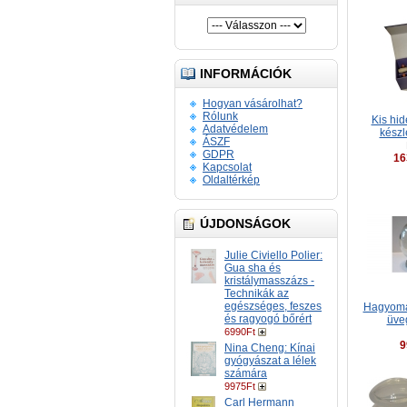
INFORMÁCIÓK
Hogyan vásárolhat?
Rólunk
Kis hi
Adatvédelem
készl
ÁSZF
GDPR
16
Kapcsolat
Oldaltérkép
ÚJDONSÁGOK
Julie Civiello Polier:
Gua sha és
kristálymasszázs -
Technikák az
egészséges, feszes
Hagyomá
és ragyogó bőrért
üve
6990Ft
9
Nina Cheng: Kínai
gyógyászat a lélek
számára
9975Ft
Carl Hermann