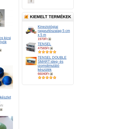
KIEMELT TERMÉKEK
Kineziológiai
ragasztószalag 5 cm
x 5 m
s kicsi
1970Ft
lyök
TENSEL
47565Ft
TENSEL DOUBLE
SMART ideg- és
izomstimuláló
készülék
66040Ft
készlet
)
AN