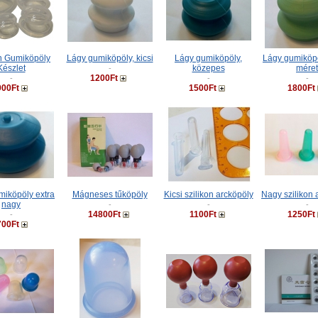
on Gumiköpöly
Lágy gumiköpöly, kicsi
Lágy gumiköpöly,
Lágy gumiköpö
Készlet
közepes
méret
-
1200Ft
-
-
-
900Ft
1500Ft
1800Ft
miköpöly extra
Mágneses tűköpöly
Kicsi szilikon arcköpöly
Nagy szilikon 
nagy
-
-
-
14800Ft
1100Ft
1250Ft
-
700Ft