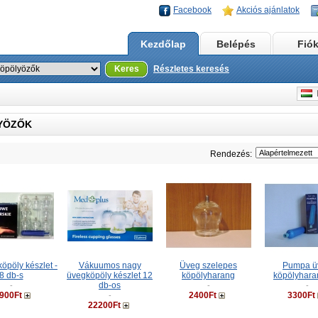
Facebook
Akciós ajánlatok
Kezdőlap
Belépés
Fió
Keres
Részletes keresés
M
YÖZŐK
Rendezés:
öpöly készlet -
Vákuumos nagy
Üveg szelepes
Pumpa ü
8 db-s
üvegköpöly készlet 12
köpölyharang
köpölyhar
db-os
-
-
-
900Ft
2400Ft
3300Ft
-
22200Ft