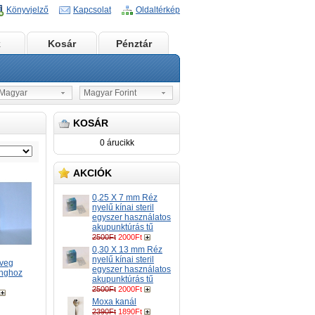
Könyvjelző
Kapcsolat
Oldaltérkép
k
Kosár
Pénztár
agyar
Magyar Forint
KOSÁR
0 árucikk
AKCIÓK
0,25 X 7 mm Réz
nyelű kínai steril
egyszer használatos
akupunktúrás tű
2500Ft
2000Ft
0,30 X 13 mm Réz
nyelű kínai steril
veg
egyszer használatos
anghoz
akupunktúrás tű
2500Ft
2000Ft
Moxa kanál
2390Ft
1890Ft