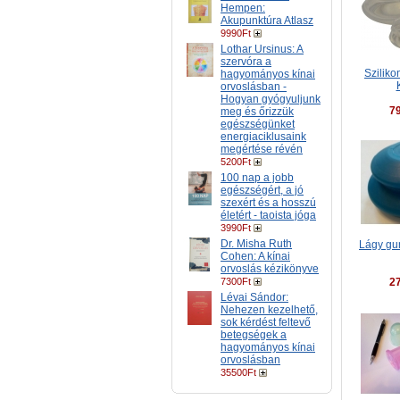
Hempen:
Akupunktúra Atlasz
9990Ft
Lothar Ursinus: A
szervóra a
Szilik
hagyományos kínai
orvoslásban -
Hogyan gyógyuljunk
7
meg és őrizzük
egészségünket
energiaciklusaink
megértése révén
5200Ft
100 nap a jobb
egészségért, a jó
szexért és a hosszú
életért - taoista jóga
3990Ft
Dr. Misha Ruth
Lágy gu
Cohen: A kínai
orvoslás kézikönyve
7300Ft
2
Lévai Sándor:
Nehezen kezelhető,
sok kérdést feltevő
betegségek a
hagyományos kínai
orvoslásban
35500Ft