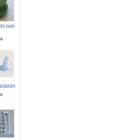
ly, nagy
arcköpöly