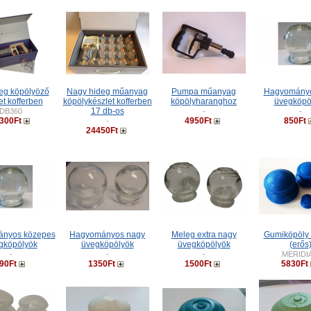
deg köpölyöző
Nagy hideg műanyag
Pumpa műanyag
Hagyományo
et kofferben
köpölykészlet kofferben
köpölyharanghoz
üvegköpö
17 db-os
DB360
-
-
300Ft
4950Ft
850Ft
-
24450Ft
nyos közepes
Hagyományos nagy
Meleg extra nagy
Gumiköpöly 
gköpölyök
üvegköpölyök
üvegköpölyök
(erős
-
-
-
MERIDI
90Ft
1350Ft
1500Ft
5830Ft