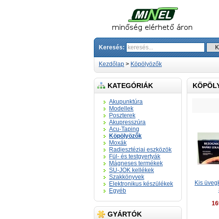
Keresés:
Kezdőlap
>
Köpölyözők
KATEGÓRIÁK
KÖPÖL
Akupunktúra
Modellek
Poszterek
Akupresszúra
Acu-Taping
Köpölyözők
Moxák
Radiesztéziai eszközök
Fül- és testgyertyák
Mágneses termékek
SU-JOK kellékek
Szakkönyvek
Kis üvegk
Elektronikus készülékek
Egyéb
16
GYÁRTÓK